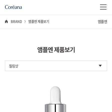
앰플엔
BRAND
앰플엔 제품보기