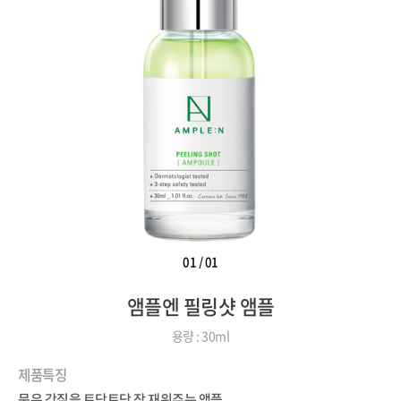
01
/
01
앰플엔 필링샷 앰플
용량 : 30ml
제품특징
묵은 각질을 토닥토닥 잠 재워주는 앰플